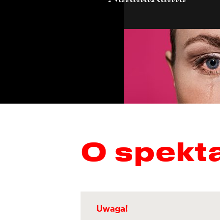
O spekt
Uwaga!