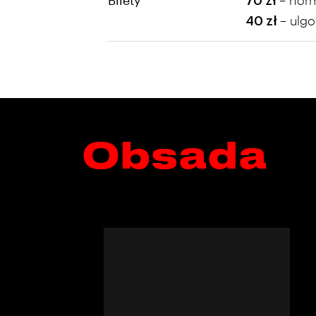
Bilety
– nor
70 zł
– ulg
40 zł
Obsada