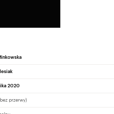
Minkowska
esiak
nika 2020
bez przerwy)