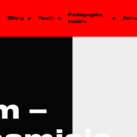
Pedagogika
z
Bilety
Teatr
Aktu
teatru
m –