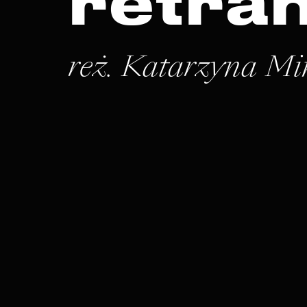
retra
reż. Katarzyna M