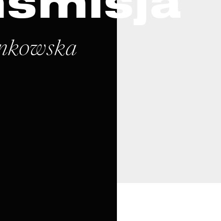
nsmisja
inkowska