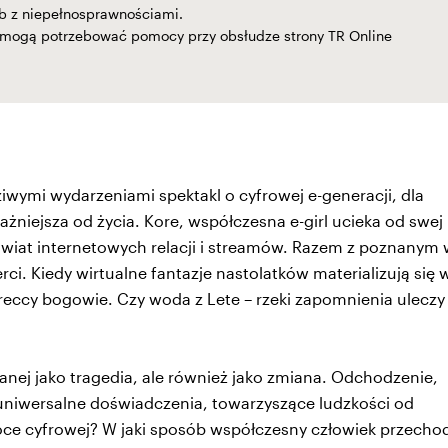
b z niepełnosprawnościami.
 mogą potrzebować pomocy przy obsłudze strony TR Online
iwymi wydarzeniami spektakl o cyfrowej e-generacji, dla
ważniejsza od życia. Kore, współczesna e-girl ucieka od swej
świat internetowych relacji i streamów. Razem z poznanym
ci. Kiedy wirtualne fantazje nastolatków materializują się 
greccy bogowie. Czy woda z Lete – rzeki zapomnienia uleczy
anej jako tragedia, ale również jako zmiana. Odchodzenie,
o uniwersalne doświadczenia, towarzyszące ludzkości od
oce cyfrowej? W jaki sposób współczesny człowiek przecho