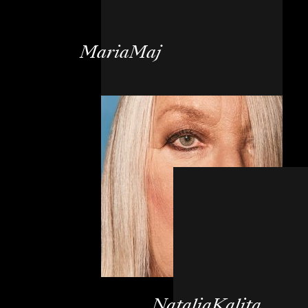
MariaMaj
NataliaKalita