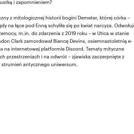
 pustką i zapomnieniem?
zny z mitologicznej historii bogini Demeter, której córka –
dy na łące pod Enną schyliła się po kwiat narcyza. Odwołuj
emocy, m.in. do zdarzenia z 2019 roku – w Utica w stanie
don Clark zamordował Biancę Devins, osiemnastoletnią e-
stwa na internetowej platformie Discord. Tematy mityczne
ch przestrzeniach i na odwrót – zjawiska zaczerpnięte z
 w strumień antycznego uniwersum.