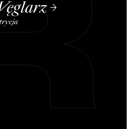
ęglarz
trycja