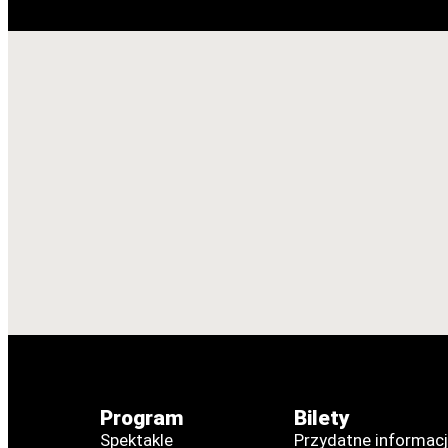
Program
Bilety
Spektakle
Przydatne informac