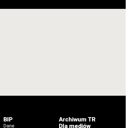
BIP
Archiwum TR
Dla mediów
Dane