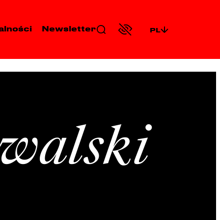
alności
Newsletter
PL
walski