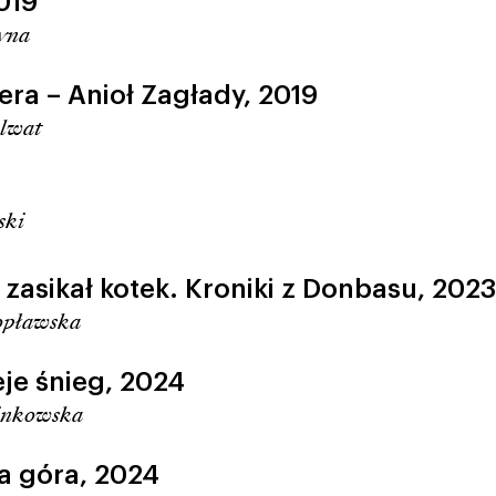
019
zyna
era – Anioł Zagłady,
2019
alwat
ski
zasikał kotek. Kroniki z Donbasu,
2023
Popławska
eje śnieg,
2024
inkowska
a góra,
2024