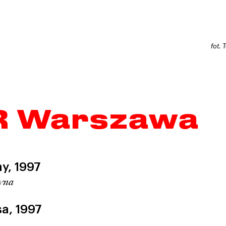
fot.
e
R Warszawa
ny,
1997
zyna
sa,
1997