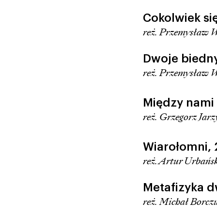
Cokolwiek si
reż. Przemysław W
Dwoje biedn
reż. Przemysław W
Między nami 
reż. Grzegorz Jar
Wiarołomni,
reż. Artur Urbańs
Metafizyka d
reż. Michał Borcz