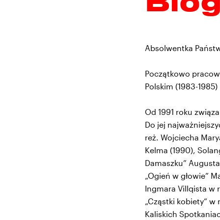
Bio
Absolwentka Państwo
Początkowo pracował
Polskim (1983-1985)
Od 1991 roku związan
Do jej najważniejsz
reż. Wojciecha Marya
Kelma (1990), Solan
Damaszku” Augusta S
„Ogień w głowie” Ma
Ingmara Villqista w 
„Cząstki kobiety” w
Kaliskich Spotkania