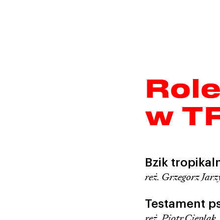
Rol
w T
Bzik tropikal
reż. Grzegorz Jar
Testament p
reż. Piotr Cieplak