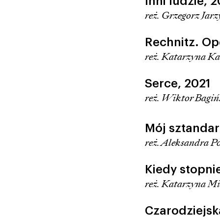
Inni ludzie,
2
reż. Grzegorz Jar
Rechnitz. Op
reż. Katarzyna K
Serce,
2021
reż. Wiktor Bagiń
Mój sztandar 
reż. Aleksandra 
Kiedy stopni
reż. Katarzyna M
Czarodziejsk