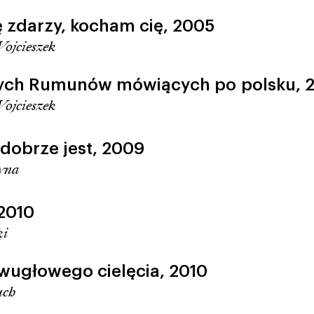
ę zdarzy, kocham cię,
2005
ojcieszek
ych Rumunów mówiących po polsku,
ojcieszek
dobrze jest,
2009
zyna
2010
ki
wugłowego cielęcia,
2010
uch