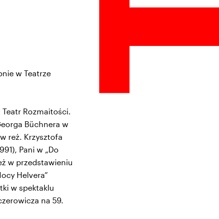
pnie w Teatrze
 Teatr Rozmaitości.
 Georga Büchnera w
w reż. Krzysztofa
991), Pani w „Do
eż w przedstawieniu
Nocy Helvera”
tki w spektaklu
czerowicza na 59.