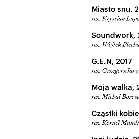
Miasto snu,
2
reż. Krystian Lup
Soundwork,
reż. Wojtek Blech
G.E.N,
2017
reż. Grzegorz Jar
Moja walka,
reż. Michał Borcz
Cząstki kobie
reż. Kornél Mund