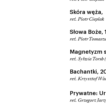
Skóra węża,
reż. Piotr Cieplak
Słowa Boże,
reż. Piotr Tomasz
Magnetyzm s
reż. Sylwia Torsh 
Bachantki,
2
reż. Krzysztof Wa
Prywatne: U
reż. Grzegorz Jar