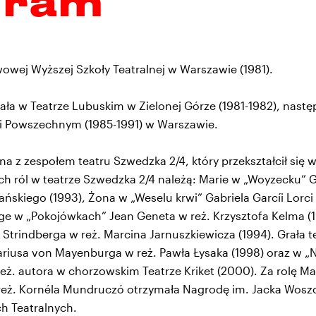
gram
wej Wyższej Szkoły Teatralnej w Warszawie (1981).
a w Teatrze Lubuskim w Zielonej Górze (1981-1982), nastę
 i Powszechnym (1985-1991) w Warszawie.
a z zespołem teatru Szwedzka 2/4, który przekształcił się w
ych ról w teatrze Szwedzka 2/4 należą: Marie w „Woyzecku”
ńskiego (1993), Żona w „Weselu krwi” Gabriela Garcíi Lorci 
ge w „Pokojówkach” Jean Geneta w reż. Krzysztofa Kelma (1
trindberga w reż. Marcina Jarnuszkiewicza (1994). Grała t
riusa von Mayenburga w reż. Pawła Łysaka (1998) oraz w „
reż. autora w chorzowskim Teatrze Kriket (2000). Za rolę Ma
 reż. Kornéla Mundruczó otrzymała Nagrodę im. Jacka Wosz
ch Teatralnych.