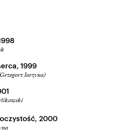
1998
uk
erca,
1999
(Grzegorz Jarzyna)
001
rlikowski
roczystość,
2000
zyna