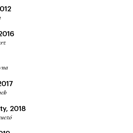
012
a
2016
arz
zyna
2017
uch
ty,
2018
ruczó