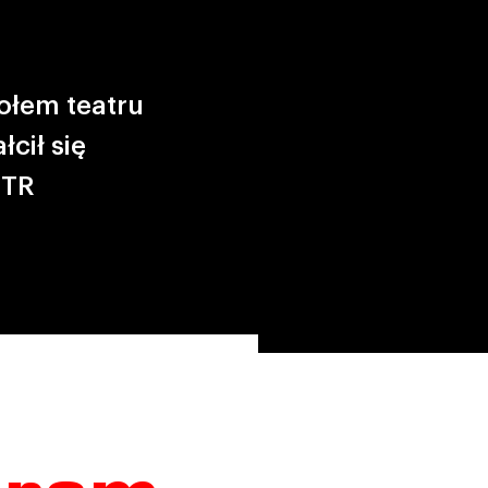
ołem teatru
cił się
 TR